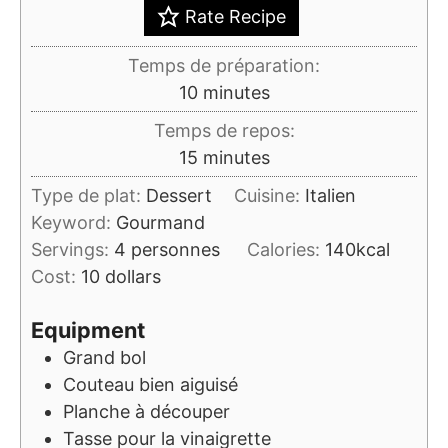
Rate Recipe
Temps de préparation:
minutes
10
minutes
Temps de repos:
minutes
15
minutes
Type de plat:
Dessert
Cuisine:
Italien
Keyword:
Gourmand
Servings:
4
personnes
Calories:
140
kcal
Cost:
10 dollars
Equipment
Grand bol
Couteau bien aiguisé
Planche à découper
Tasse pour la vinaigrette