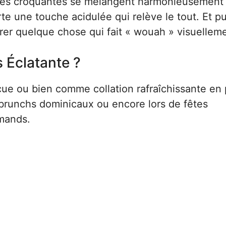
xtures croquantes se mélangent harmonieusement
e une touche acidulée qui relève le tout. Et pu
rer quelque chose qui fait « wouah » visuellem
s Éclatante ?
cue ou bien comme collation rafraîchissante en 
s brunchs dominicaux ou encore lors de fêtes
rmands.