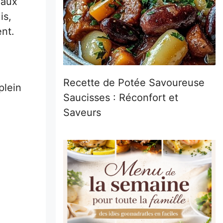
 aux
is,
ent.
Recette de Potée Savoureuse
plein
Saucisses : Réconfort et
Saveurs