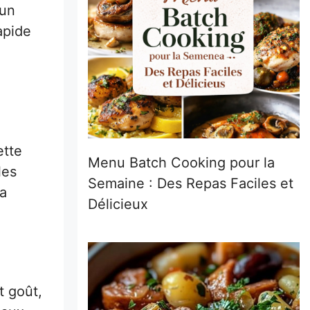
’un
apide
ette
Menu Batch Cooking pour la
les
Semaine : Des Repas Faciles et
ma
Délicieux
t goût,