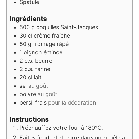
Spatule
Ingrédients
500
g
coquilles Saint-Jacques
30
cl
crème fraîche
50
g
fromage râpé
1
oignon émincé
2
c.s.
beurre
2
c.s.
farine
20
cl
lait
sel
au goût
poivre
au goût
persil frais
pour la décoration
Instructions
Préchauffez votre four à 180°C.
Faites fondre le beurre dans une poêle à