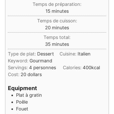
Temps de préparation:
minutes
15
minutes
Temps de cuisson:
minutes
20
minutes
Temps total:
minutes
35
minutes
Type de plat:
Dessert
Cuisine:
Italien
Keyword:
Gourmand
Servings:
4
personnes
Calories:
400
kcal
Cost:
20 dollars
Equipment
Plat à gratin
Poêle
Fouet