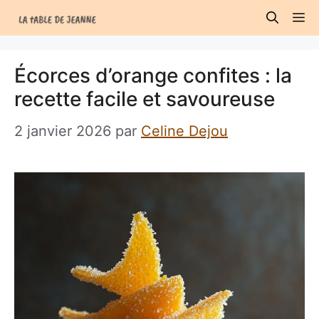
Aller
M
au
contenu
Écorces d’orange confites : la
recette facile et savoureuse
2 janvier 2026
par
Celine Dejou