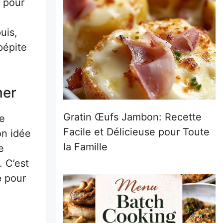
, pour
uis,
pépite
mer
Gratin Œufs Jambon: Recette
ne
Facile et Délicieuse pour Toute
on idée
la Famille
e
. C’est
é
pour