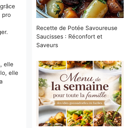
 grâce
e pro
e
Recette de Potée Savoureuse
er.
Saucisses : Réconfort et
Saveurs
, elle
o, elle
a