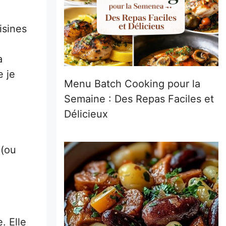
isines
a
e je
Menu Batch Cooking pour la
Semaine : Des Repas Faciles et
Délicieux
 (ou
. Elle