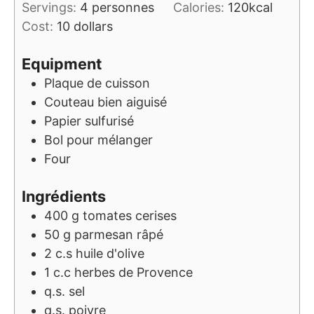
Servings:
4
personnes
Calories:
120
kcal
Cost:
10 dollars
Equipment
Plaque de cuisson
Couteau bien aiguisé
Papier sulfurisé
Bol pour mélanger
Four
Ingrédients
400
g
tomates cerises
50
g
parmesan râpé
2
c.s
huile d'olive
1
c.c
herbes de Provence
q.s.
sel
q.s.
poivre