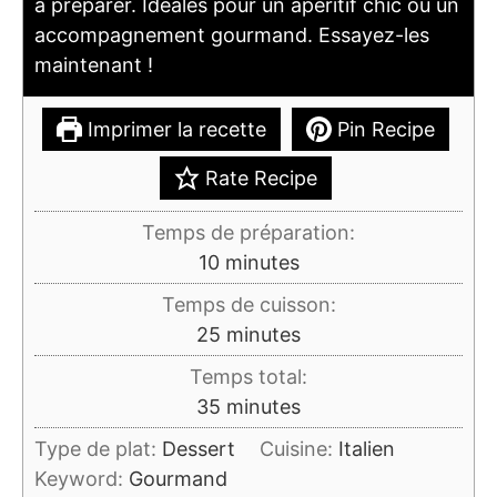
à préparer. Idéales pour un apéritif chic ou un
accompagnement gourmand. Essayez-les
maintenant !
Imprimer la recette
Pin Recipe
Rate Recipe
Temps de préparation:
minutes
10
minutes
Temps de cuisson:
minutes
25
minutes
Temps total:
minutes
35
minutes
Type de plat:
Dessert
Cuisine:
Italien
Keyword:
Gourmand