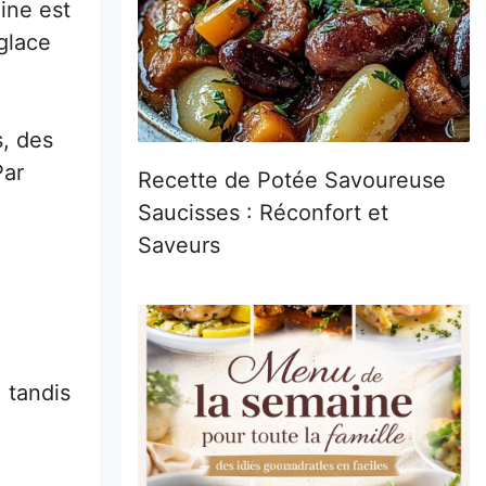
hine est
 glace
s, des
Par
Recette de Potée Savoureuse
Saucisses : Réconfort et
Saveurs
 tandis