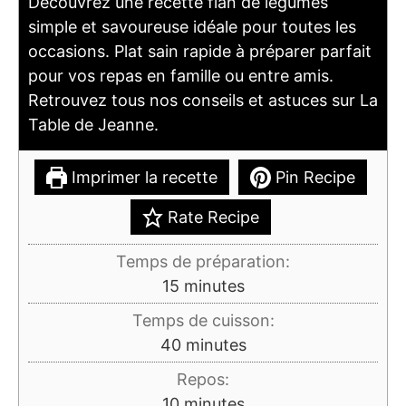
Découvrez une recette flan de légumes
simple et savoureuse idéale pour toutes les
occasions. Plat sain rapide à préparer parfait
pour vos repas en famille ou entre amis.
Retrouvez tous nos conseils et astuces sur La
Table de Jeanne.
Imprimer la recette
Pin Recipe
Rate Recipe
Temps de préparation:
minutes
15
minutes
Temps de cuisson:
minutes
40
minutes
Repos:
minutes
10
minutes