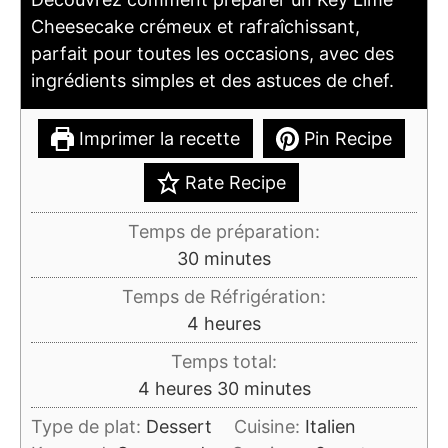
Cheesecake crémeux et rafraîchissant,
parfait pour toutes les occasions, avec des
ingrédients simples et des astuces de chef.
Imprimer la recette
Pin Recipe
Rate Recipe
Temps de préparation:
minutes
30
minutes
Temps de Réfrigération:
heures
4
heures
Temps total:
heures
minutes
4
heures
30
minutes
Type de plat:
Dessert
Cuisine:
Italien