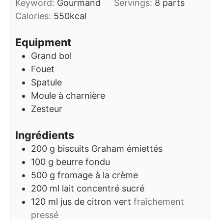
Keyword:
Gourmand
Servings:
8
parts
Calories:
550
kcal
Equipment
Grand bol
Fouet
Spatule
Moule à charnière
Zesteur
Ingrédients
200
g
biscuits Graham émiettés
100
g
beurre fondu
500
g
fromage à la crème
200
ml
lait concentré sucré
120
ml
jus de citron vert
fraîchement
pressé