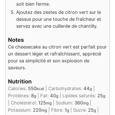
soit bien ferme.
Ajoutez des zestes de citron vert sur le
dessus pour une touche de fraîcheur et
servez avec une cuillerée de chantilly.
Notes
Ce cheesecake au citron vert est parfait pour
un dessert léger et rafraîchissant, apprécié
pour sa simplicité et son explosion de
saveurs.
Nutrition
Calories:
550
|
Carbohydrates:
44
|
kcal
g
Protéines:
8
|
Fat:
40
|
Lipides saturés:
25
g
g
g
|
Choléstérol:
125
|
Sodium:
360
|
mg
mg
Potassium:
220
|
Fibre:
1
|
Sucre:
25
|
mg
g
g