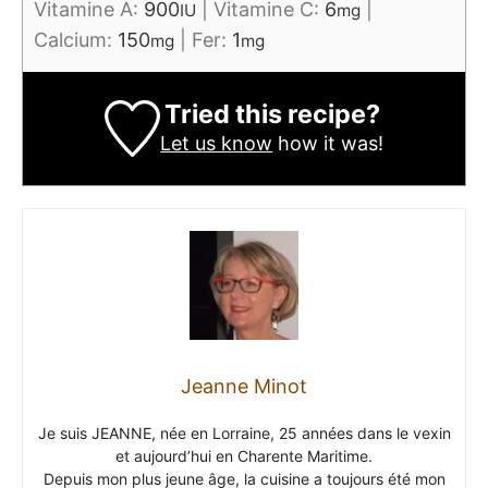
Vitamine A:
900
|
Vitamine C:
6
|
IU
mg
Calcium:
150
|
Fer:
1
mg
mg
Tried this recipe?
Let us know
how it was!
Jeanne Minot
Je suis JEANNE, née en Lorraine, 25 années dans le vexin
et aujourd’hui en Charente Maritime.
Depuis mon plus jeune âge, la cuisine a toujours été mon