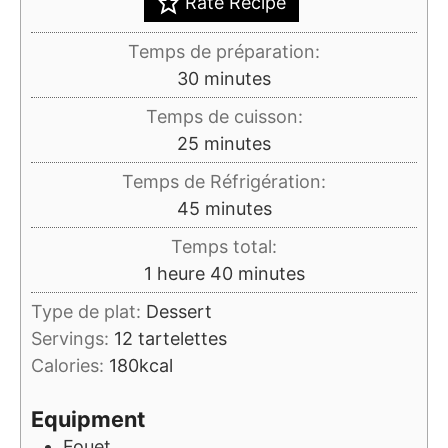
Rate Recipe
Temps de préparation:
minutes
30
minutes
Temps de cuisson:
minutes
25
minutes
Temps de Réfrigération:
minutes
45
minutes
Temps total:
heure
minutes
1
heure
40
minutes
Type de plat:
Dessert
Servings:
12
tartelettes
Calories:
180
kcal
Equipment
Fouet