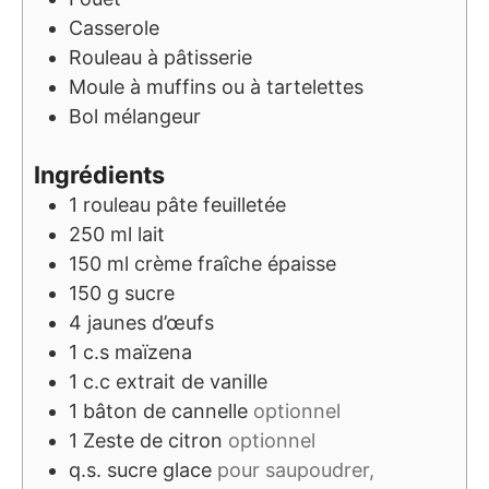
Casserole
Rouleau à pâtisserie
Moule à muffins ou à tartelettes
Bol mélangeur
Ingrédients
1
rouleau
pâte feuilletée
250
ml
lait
150
ml
crème fraîche épaisse
150
g
sucre
4
jaunes d’œufs
1
c.s
maïzena
1
c.c
extrait de vanille
1
bâton de cannelle
optionnel
1
Zeste de citron
optionnel
q.s.
sucre glace
pour saupoudrer,