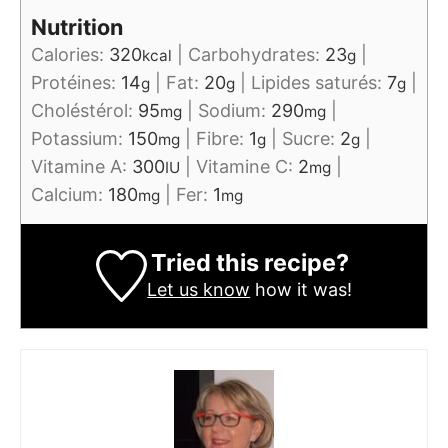
Nutrition
Calories:
320
|
Carbohydrates:
23
|
kcal
g
Protéines:
14
|
Fat:
20
|
Lipides saturés:
7
|
g
g
g
Choléstérol:
95
|
Sodium:
290
|
mg
mg
Potassium:
150
|
Fibre:
1
|
Sucre:
2
|
mg
g
g
Vitamine A:
300
|
Vitamine C:
2
|
IU
mg
Calcium:
180
|
Fer:
1
mg
mg
Tried this recipe?
Let us know
how it was!