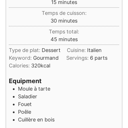
minutes
15
minutes
Temps de cuisson:
minutes
30
minutes
Temps total:
minutes
45
minutes
Type de plat:
Dessert
Cuisine:
Italien
Keyword:
Gourmand
Servings:
6
parts
Calories:
320
kcal
Equipment
Moule à tarte
Saladier
Fouet
Poêle
Cuillère en bois