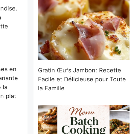
andise.
n
tte
nes en
Gratin Œufs Jambon: Recette
ariante
Facile et Délicieuse pour Toute
 la
la Famille
n plat