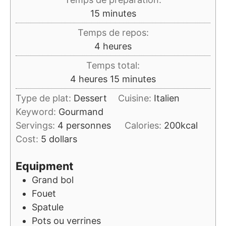
minutes
15
minutes
Temps de repos:
heures
4
heures
Temps total:
heures
minutes
4
heures
15
minutes
Type de plat:
Dessert
Cuisine:
Italien
Keyword:
Gourmand
Servings:
4
personnes
Calories:
200
kcal
Cost:
5 dollars
Equipment
Grand bol
Fouet
Spatule
Pots ou verrines