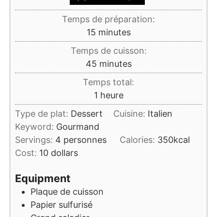
Temps de préparation:
minutes
15
minutes
Temps de cuisson:
minutes
45
minutes
Temps total:
heure
1
heure
Type de plat:
Dessert
Cuisine:
Italien
Keyword:
Gourmand
Servings:
4
personnes
Calories:
350
kcal
Cost:
10 dollars
Equipment
Plaque de cuisson
Papier sulfurisé