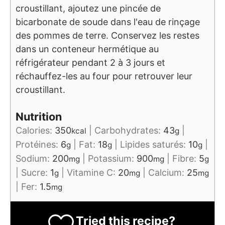
croustillant, ajoutez une pincée de
bicarbonate de soude dans l'eau de rinçage
des pommes de terre. Conservez les restes
dans un conteneur hermétique au
réfrigérateur pendant 2 à 3 jours et
réchauffez-les au four pour retrouver leur
croustillant.
Nutrition
Calories:
350
|
Carbohydrates:
43
|
kcal
g
Protéines:
6
|
Fat:
18
|
Lipides saturés:
10
|
g
g
g
Sodium:
200
|
Potassium:
900
|
Fibre:
5
mg
mg
g
|
Sucre:
1
|
Vitamine C:
20
|
Calcium:
25
g
mg
mg
|
Fer:
1.5
mg
Tried this recipe?