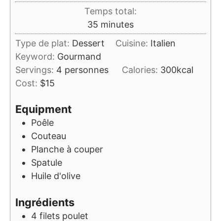
Temps total:
minutes
35
minutes
Type de plat:
Dessert
Cuisine:
Italien
Keyword:
Gourmand
Servings:
4
personnes
Calories:
300
kcal
Cost:
$15
Equipment
Poêle
Couteau
Planche à couper
Spatule
Huile d'olive
Ingrédients
4
filets
poulet