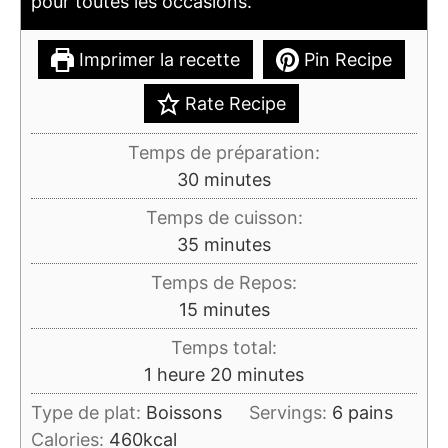
pour toutes les occasions.
Imprimer la recette
Pin Recipe
Rate Recipe
Temps de préparation:
minutes
30
minutes
Temps de cuisson:
minutes
35
minutes
Temps de Repos:
minutes
15
minutes
Temps total:
heure
minutes
1
heure
20
minutes
Type de plat:
Boissons
Servings:
6
pains
Calories:
460
kcal