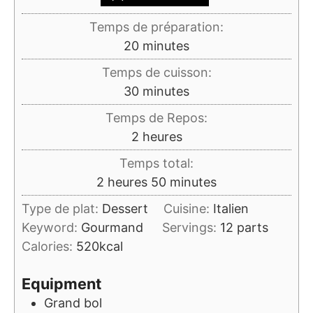
Temps de préparation:
minutes
20
minutes
Temps de cuisson:
minutes
30
minutes
Temps de Repos:
heures
2
heures
Temps total:
heures
minutes
2
heures
50
minutes
Type de plat:
Dessert
Cuisine:
Italien
Keyword:
Gourmand
Servings:
12
parts
Calories:
520
kcal
Equipment
Grand bol