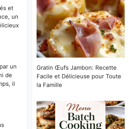
és et
nce, un
licieux
 par un
Gratin Œufs Jambon: Recette
ni de
Facile et Délicieuse pour Toute
ps, il
la Famille
us