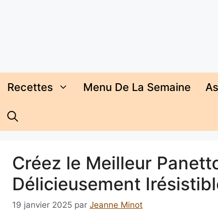
Aller
au
contenu
Recettes
Menu De La Semaine
As
Créez le Meilleur Panett
Délicieusement Irésistibl
19 janvier 2025
par
Jeanne Minot