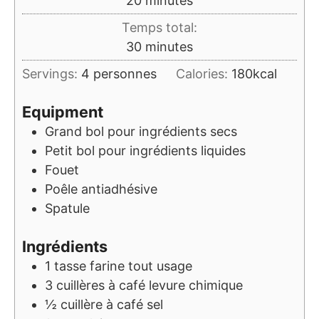
20
minutes
Temps total:
minutes
30
minutes
Servings:
4
personnes
Calories:
180
kcal
Equipment
Grand bol pour ingrédients secs
Petit bol pour ingrédients liquides
Fouet
Poêle antiadhésive
Spatule
Ingrédients
1
tasse
farine tout usage
3
cuillères à café
levure chimique
½
cuillère à café
sel