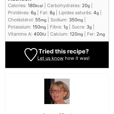
Calories:
180
|
Carbohydrates:
20
|
kcal
g
Protéines:
6
|
Fat:
8
|
Lipides saturés:
4
|
g
g
g
Choléstérol:
55
|
Sodium:
350
|
mg
mg
Potassium:
150
|
Fibre:
1
|
Sucre:
3
|
mg
g
g
Vitamine A:
400
|
Calcium:
120
|
Fer:
2
IU
mg
mg
Tried this recipe?
Let us know
how it was!