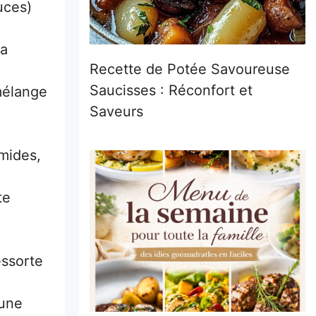
uces)
la
Recette de Potée Savoureuse
Saucisses : Réconfort et
mélange
Saveurs
umides,
te
essorte
 une