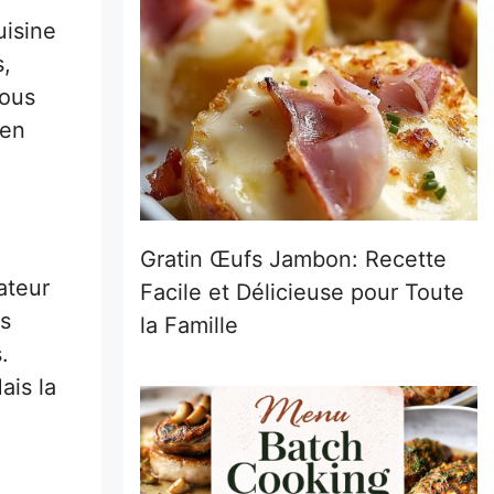
uisine
s,
vous
 en
Gratin Œufs Jambon: Recette
ateur
Facile et Délicieuse pour Toute
es
la Famille
.
ais la