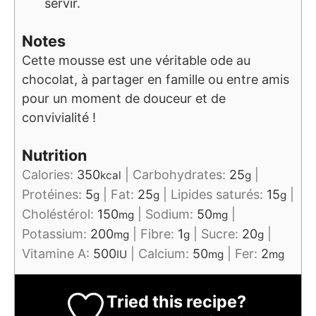
servir.
Notes
Cette mousse est une véritable ode au
chocolat, à partager en famille ou entre amis
pour un moment de douceur et de
convivialité !
Nutrition
Calories:
350
|
Carbohydrates:
25
|
kcal
g
Protéines:
5
|
Fat:
25
|
Lipides saturés:
15
|
g
g
g
Choléstérol:
150
|
Sodium:
50
|
mg
mg
Potassium:
200
|
Fibre:
1
|
Sucre:
20
|
mg
g
g
Vitamine A:
500
|
Calcium:
50
|
Fer:
2
IU
mg
mg
Tried this recipe?