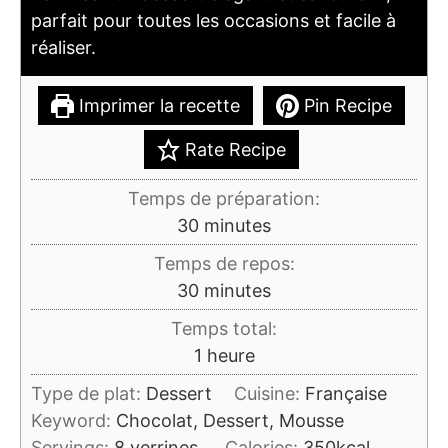
parfait pour toutes les occasions et facile à
réaliser.
Imprimer la recette
Pin Recipe
Rate Recipe
Temps de préparation:
minutes
30
minutes
Temps de repos:
minutes
30
minutes
Temps total:
heure
1
heure
Type de plat:
Dessert
Cuisine:
Française
Keyword:
Chocolat, Dessert, Mousse
Servings:
8
verrines
Calories:
350
kcal