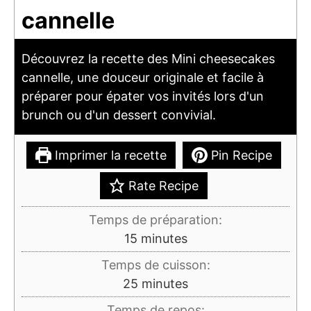
cannelle
Découvrez la recette des Mini cheesecakes
cannelle, une douceur originale et facile à
préparer pour épater vos invités lors d'un
brunch ou d'un dessert convivial.
Imprimer la recette
Pin Recipe
Rate Recipe
Temps de préparation:
minutes
15
minutes
Temps de cuisson:
minutes
25
minutes
Temps de repos: