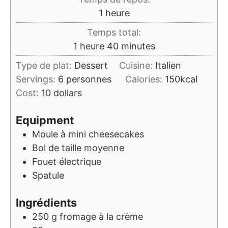
heure
1
heure
Temps total:
heure
minutes
1
heure
40
minutes
Type de plat:
Dessert
Cuisine:
Italien
Servings:
6
personnes
Calories:
150
kcal
Cost:
10 dollars
Equipment
Moule à mini cheesecakes
Bol de taille moyenne
Fouet électrique
Spatule
Ingrédients
250
g
fromage à la crème