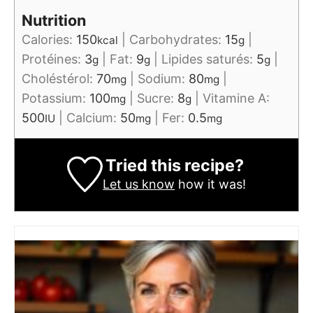
Nutrition
Calories:
150
|
Carbohydrates:
15
|
kcal
g
Protéines:
3
|
Fat:
9
|
Lipides saturés:
5
|
g
g
g
Choléstérol:
70
|
Sodium:
80
|
mg
mg
Potassium:
100
|
Sucre:
8
|
Vitamine A:
mg
g
500
|
Calcium:
50
|
Fer:
0.5
IU
mg
mg
Tried this recipe?
Let us know
how it was!