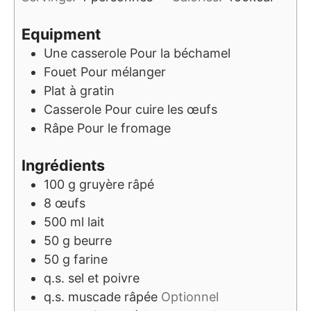
Equipment
Une casserole
Pour la béchamel
Fouet
Pour mélanger
Plat à gratin
Casserole
Pour cuire les œufs
Râpe
Pour le fromage
Ingrédients
100
g
gruyère râpé
8
œufs
500
ml
lait
50
g
beurre
50
g
farine
q.s.
sel et poivre
q.s.
muscade râpée
Optionnel