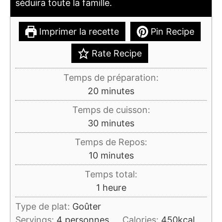
séduira toute la famille.
Imprimer la recette
Pin Recipe
Rate Recipe
Temps de préparation:
minutes
20
minutes
Temps de cuisson:
minutes
30
minutes
Temps de Repos:
minutes
10
minutes
Temps total:
heure
1
heure
Type de plat:
Goûter
Servings:
4
personnes
Calories:
450
kcal