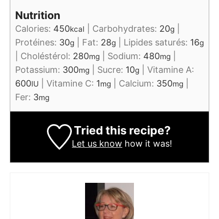
Nutrition
Calories:
450
|
Carbohydrates:
20
|
kcal
g
Protéines:
30
|
Fat:
28
|
Lipides saturés:
16
g
g
g
|
Choléstérol:
280
|
Sodium:
480
|
mg
mg
Potassium:
300
|
Sucre:
10
|
Vitamine A:
mg
g
600
|
Vitamine C:
1
|
Calcium:
350
|
IU
mg
mg
Fer:
3
mg
Tried this recipe?
Let us know
how it was!