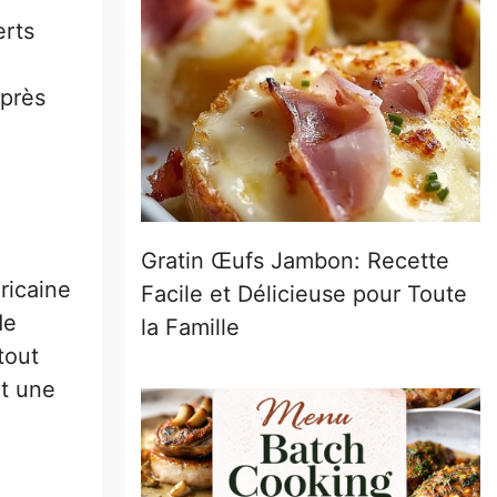
erts
uprès
Gratin Œufs Jambon: Recette
ricaine
Facile et Délicieuse pour Toute
de
la Famille
tout
ut une