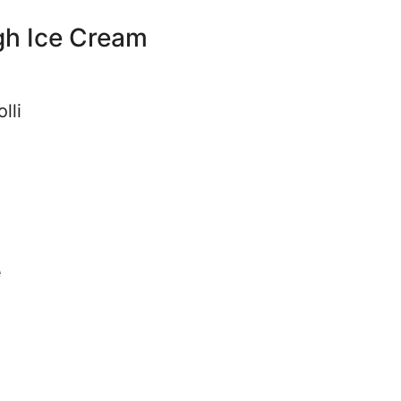
gh Ice Cream
lli
e