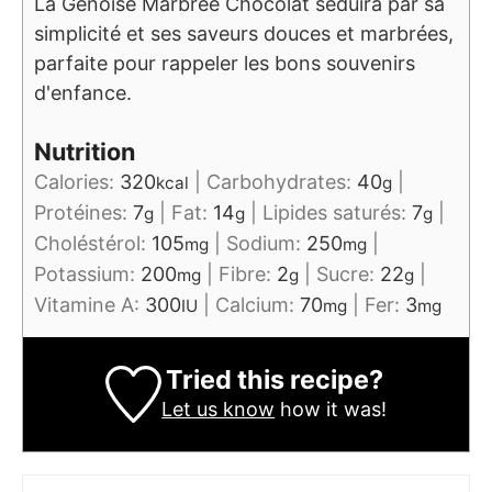
La Génoise Marbrée Chocolat séduira par sa
simplicité et ses saveurs douces et marbrées,
parfaite pour rappeler les bons souvenirs
d'enfance.
Nutrition
Calories:
320
|
Carbohydrates:
40
|
kcal
g
Protéines:
7
|
Fat:
14
|
Lipides saturés:
7
|
g
g
g
Choléstérol:
105
|
Sodium:
250
|
mg
mg
Potassium:
200
|
Fibre:
2
|
Sucre:
22
|
mg
g
g
Vitamine A:
300
|
Calcium:
70
|
Fer:
3
IU
mg
mg
Tried this recipe?
Let us know
how it was!