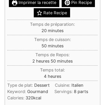
Imprimer la recette
Pin Recipe
Rate Recipe
Temps de préparation:
minutes
20
minutes
Temps de cuisson:
minutes
50
minutes
Temps de Repos:
heures
minutes
2
heures
50
minutes
Temps total:
heures
4
heures
Type de plat:
Dessert
Cuisine:
Italien
Keyword:
Gourmand
Servings:
8
parts
Calories:
320
kcal