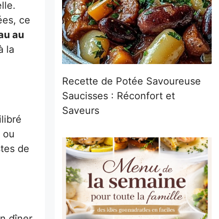
lle.
ées, ce
au au
à la
Recette de Potée Savoureuse
Saucisses : Réconfort et
Saveurs
libré
t ou
stes de
n dîner