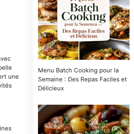
avec
pelle
Menu Batch Cooking pour la
ert une
Semaine : Des Repas Faciles et
vités
Délicieux
sines