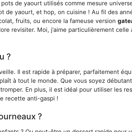
s pots de yaourt utilisés comme mesure universe
t de yaourt, et hop, on cuisine ! Au fil des ann
ocolat, fruits, ou encore la fameuse version
gate
re revisiter. Moi, j’aime particulièrement celle 
u ?
ille. Il est rapide à préparer, parfaitement équi
l plaît à tout le monde. Que vous soyez débutan
omper. En plus, il est idéal pour utiliser les re
e recette anti-gaspi !
fourneaux ?
nfants ? Ou peut-être un dessert rapide pour u