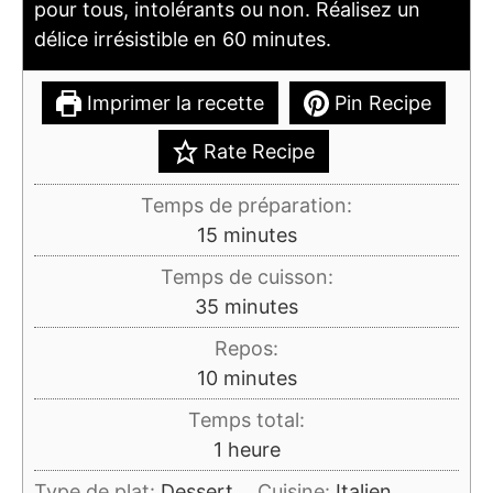
pour tous, intolérants ou non. Réalisez un
délice irrésistible en 60 minutes.
Imprimer la recette
Pin Recipe
Rate Recipe
Temps de préparation:
minutes
15
minutes
Temps de cuisson:
minutes
35
minutes
Repos:
minutes
10
minutes
Temps total:
heure
1
heure
Type de plat:
Dessert
Cuisine:
Italien