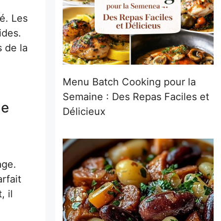
é. Les
ides.
s de la
Menu Batch Cooking pour la
Semaine : Des Repas Faciles et
de
Délicieux
age.
rfait
 il