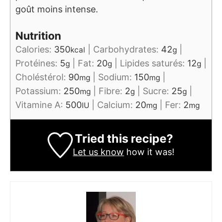
goût moins intense.
Nutrition
Calories:
350
|
Carbohydrates:
42
|
kcal
g
Protéines:
5
|
Fat:
20
|
Lipides saturés:
12
|
g
g
g
Choléstérol:
90
|
Sodium:
150
|
mg
mg
Potassium:
250
|
Fibre:
2
|
Sucre:
25
|
mg
g
g
Vitamine A:
500
|
Calcium:
20
|
Fer:
2
IU
mg
mg
Tried this recipe?
Let us know
how it was!