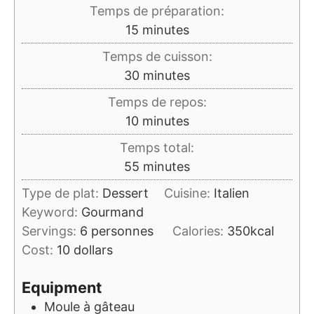
Temps de préparation:
minutes
15
minutes
Temps de cuisson:
minutes
30
minutes
Temps de repos:
minutes
10
minutes
Temps total:
minutes
55
minutes
Type de plat:
Dessert
Cuisine:
Italien
Keyword:
Gourmand
Servings:
6
personnes
Calories:
350
kcal
Cost:
10 dollars
Equipment
Moule à gâteau