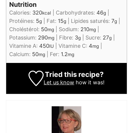
Nutrition
Calories:
320
|
Carbohydrates:
46
|
kcal
g
Protéines:
5
|
Fat:
15
|
Lipides saturés:
7
|
g
g
g
Choléstérol:
50
|
Sodium:
210
|
mg
mg
Potassium:
290
|
Fibre:
3
|
Sucre:
27
|
mg
g
g
Vitamine A:
450
|
Vitamine C:
4
|
IU
mg
Calcium:
50
|
Fer:
1.2
mg
mg
Tried this recipe?
Let us know
how it was!