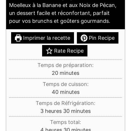
Moelleux à la Banane et aux Noix de Pécan,
un dessert facile et réconfortant, parfait
pour vos brunchs et goûters gourmands.
Imprimer la recette
Pin Recipe
Rate Recipe
Temps de préparation:
minutes
20
minutes
Temps de cuisson:
minutes
40
minutes
Temps de Réfrigération:
heures
minutes
3
heures
30
minutes
Temps total:
heures
minutes
4
heures
30
minutes