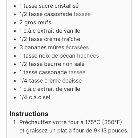
1
tasse
sucre cristallisé
1/2
tasse
cassonade
tassée
2
gros œufs
1
c.à.c
extrait de vanille
1/2
tasse
crème fraîche
3
bananes mûres
écrasées
1
tasse
noix de pécan
hachées
1/2
tasse
beurre non salé
1
tasse
cassonade
tassée
1/4
tasse
crème épaisse
1
c.à.c
extrait de vanille
1/4
c.à.c
sel
Instructions
Préchauffez votre four à 175°C (350°F)
et graissez un plat à four de 9x13 pouces.