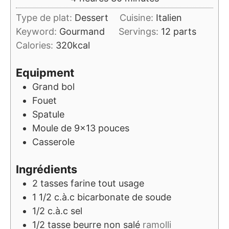
Type de plat:
Dessert
Cuisine:
Italien
Keyword:
Gourmand
Servings:
12
parts
Calories:
320
kcal
Equipment
Grand bol
Fouet
Spatule
Moule de 9x13 pouces
Casserole
Ingrédients
2
tasses
farine tout usage
1 1/2
c.à.c
bicarbonate de soude
1/2
c.à.c
sel
1/2
tasse
beurre non salé
ramolli