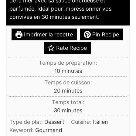
de la mer avec sa sauce onctueuse et
parfumée. Idéal pour impressionner vos
convives en 30 minutes seulement.
Imprimer la recette
Pin Recipe
Rate Recipe
Temps de préparation:
minutes
10
minutes
Temps de cuisson:
minutes
20
minutes
Temps total:
minutes
30
minutes
Type de plat:
Dessert
Cuisine:
Italien
Keyword:
Gourmand