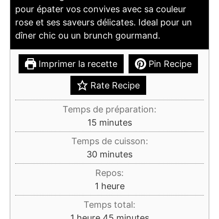
pour épater vos convives avec sa couleur
rose et ses saveurs délicates. Ideal pour un
dîner chic ou un brunch gourmand.
Imprimer la recette
Pin Recipe
Rate Recipe
Temps de préparation:
minutes
15
minutes
Temps de cuisson:
minutes
30
minutes
Repos:
heure
1
heure
Temps total:
heure
minutes
1
heure
45
minutes