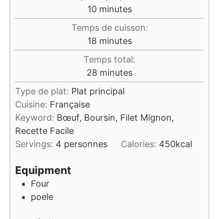
minutes
10
minutes
Temps de cuisson:
minutes
18
minutes
Temps total:
minutes
28
minutes
Type de plat:
Plat principal
Cuisine:
Française
Keyword:
Bœuf, Boursin, Filet Mignon,
Recette Facile
Servings:
4
personnes
Calories:
450
kcal
Equipment
Four
poele