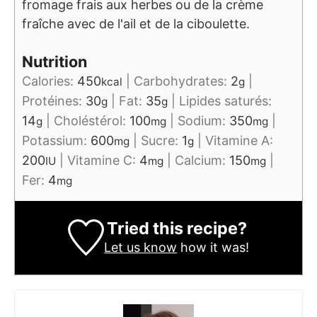
fromage frais aux herbes ou de la crème
fraîche avec de l'ail et de la ciboulette.
Nutrition
Calories:
450
|
Carbohydrates:
2
|
kcal
g
Protéines:
30
|
Fat:
35
|
Lipides saturés:
g
g
14
|
Choléstérol:
100
|
Sodium:
350
|
g
mg
mg
Potassium:
600
|
Sucre:
1
|
Vitamine A:
mg
g
200
|
Vitamine C:
4
|
Calcium:
150
|
IU
mg
mg
Fer:
4
mg
Tried this recipe?
Let us know
how it was!