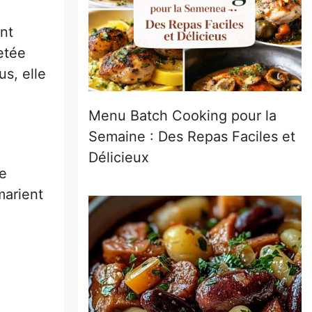
ent
etée
s, elle
Menu Batch Cooking pour la
Semaine : Des Repas Faciles et
Délicieux
e
marient