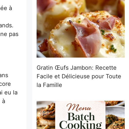
sée à
ands.
 ne pas
Gratin Œufs Jambon: Recette
ans
Facile et Délicieuse pour Toute
core
la Famille
i eu la
 à