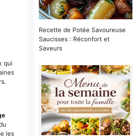
Recette de Potée Savoureuse
Saucisses : Réconfort et
Saveurs
x qui
aines
rs.
ge
 du
e les