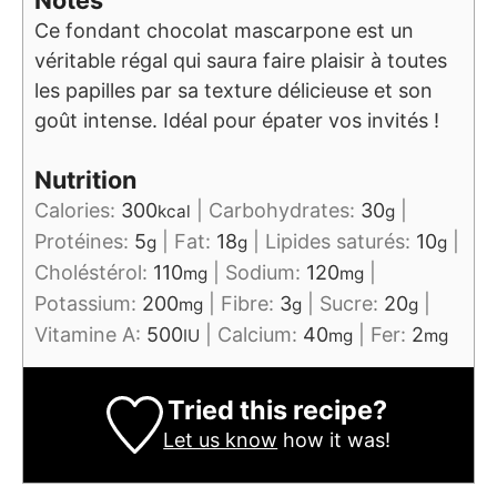
Notes
Ce fondant chocolat mascarpone est un
véritable régal qui saura faire plaisir à toutes
les papilles par sa texture délicieuse et son
goût intense. Idéal pour épater vos invités !
Nutrition
Calories:
300
|
Carbohydrates:
30
|
kcal
g
Protéines:
5
|
Fat:
18
|
Lipides saturés:
10
|
g
g
g
Choléstérol:
110
|
Sodium:
120
|
mg
mg
Potassium:
200
|
Fibre:
3
|
Sucre:
20
|
mg
g
g
Vitamine A:
500
|
Calcium:
40
|
Fer:
2
IU
mg
mg
Tried this recipe?
Let us know
how it was!