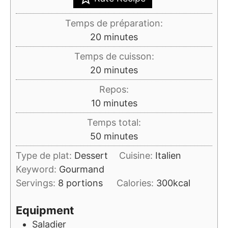
Temps de préparation:
minutes
20
minutes
Temps de cuisson:
minutes
20
minutes
Repos:
minutes
10
minutes
Temps total:
minutes
50
minutes
Type de plat:
Dessert
Cuisine:
Italien
Keyword:
Gourmand
Servings:
8
portions
Calories:
300
kcal
Equipment
Saladier