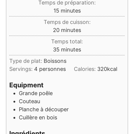
Temps de préparation:
minutes
15
minutes
Temps de cuisson:
minutes
20
minutes
Temps total:
minutes
35
minutes
Type de plat:
Boissons
Servings:
4
personnes
Calories:
320
kcal
Equipment
Grande poêle
Couteau
Planche à découper
Cuillère en bois
Ingrédients