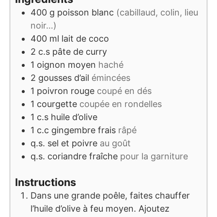
400
g
poisson blanc
(cabillaud, colin, lieu
noir…)
400
ml
lait de coco
2
c.s
pâte de curry
1
oignon moyen
haché
2
gousses d’ail
émincées
1
poivron rouge
coupé en dés
1
courgette
coupée en rondelles
1
c.s
huile d’olive
1
c.c
gingembre frais
râpé
q.s.
sel et poivre
au goût
q.s.
coriandre fraîche
pour la garniture
Instructions
Dans une grande poêle, faites chauffer
l’huile d’olive à feu moyen. Ajoutez