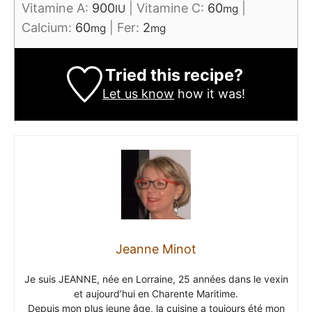
Vitamine A:
900
|
Vitamine C:
60
|
IU
mg
Calcium:
60
|
Fer:
2
mg
mg
Tried this recipe?
Let us know
how it was!
Jeanne Minot
Je suis JEANNE, née en Lorraine, 25 années dans le vexin
et aujourd’hui en Charente Maritime.
Depuis mon plus jeune âge, la cuisine a toujours été mon