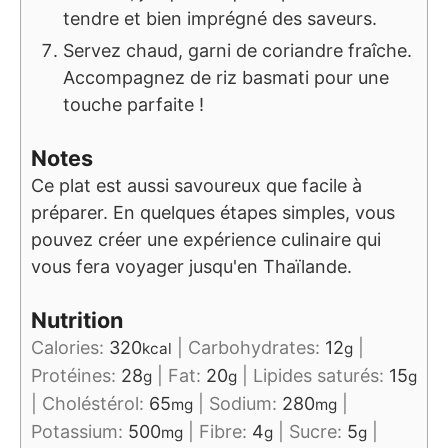
tendre et bien imprégné des saveurs.
Servez chaud, garni de coriandre fraîche.
Accompagnez de riz basmati pour une
touche parfaite !
Notes
Ce plat est aussi savoureux que facile à
préparer. En quelques étapes simples, vous
pouvez créer une expérience culinaire qui
vous fera voyager jusqu'en Thaïlande.
Nutrition
Calories:
320
|
Carbohydrates:
12
|
kcal
g
Protéines:
28
|
Fat:
20
|
Lipides saturés:
15
g
g
g
|
Choléstérol:
65
|
Sodium:
280
|
mg
mg
Potassium:
500
|
Fibre:
4
|
Sucre:
5
|
mg
g
g