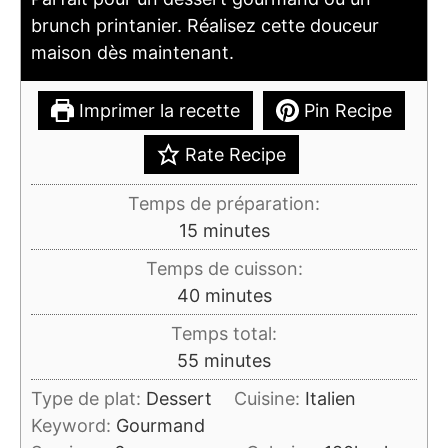
brunch printanier. Réalisez cette douceur
maison dès maintenant.
Imprimer la recette
Pin Recipe
Rate Recipe
Temps de préparation:
minutes
15
minutes
Temps de cuisson:
minutes
40
minutes
Temps total:
minutes
55
minutes
Type de plat:
Dessert
Cuisine:
Italien
Keyword:
Gourmand