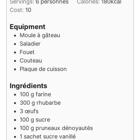
Servings:
6
personnes
Calories:
180
kcal
Cost:
10
Equipment
Moule à gâteau
Saladier
Fouet
Couteau
Plaque de cuisson
Ingrédients
100
g
farine
300
g
rhubarbe
3
œufs
100
g
sucre
100
g
pruneaux dénoyautés
1
sachet
sucre vanillé