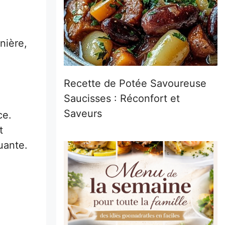
nière,
Recette de Potée Savoureuse
Saucisses : Réconfort et
Saveurs
ce.
t
uante.