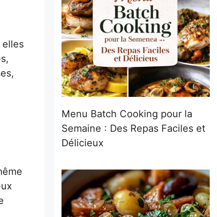
 elles
s,
es,
Menu Batch Cooking pour la
Semaine : Des Repas Faciles et
Délicieux
 même
eux
e