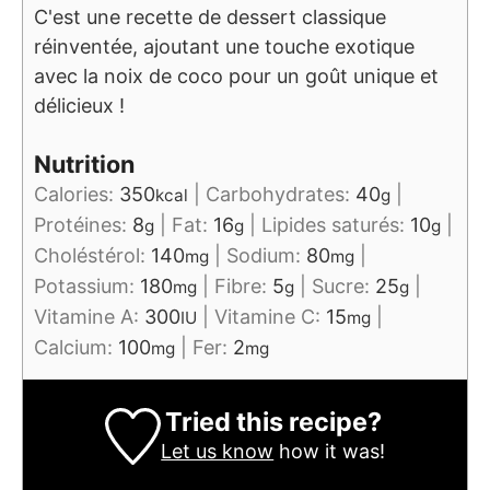
C'est une recette de dessert classique
réinventée, ajoutant une touche exotique
avec la noix de coco pour un goût unique et
délicieux !
Nutrition
Calories:
350
|
Carbohydrates:
40
|
kcal
g
Protéines:
8
|
Fat:
16
|
Lipides saturés:
10
|
g
g
g
Choléstérol:
140
|
Sodium:
80
|
mg
mg
Potassium:
180
|
Fibre:
5
|
Sucre:
25
|
mg
g
g
Vitamine A:
300
|
Vitamine C:
15
|
IU
mg
Calcium:
100
|
Fer:
2
mg
mg
Tried this recipe?
Let us know
how it was!