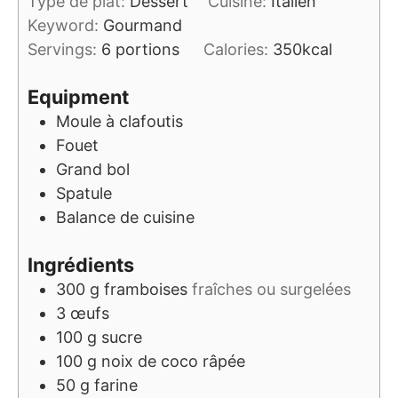
Type de plat:
Dessert
Cuisine:
Italien
Keyword:
Gourmand
Servings:
6
portions
Calories:
350
kcal
Equipment
Moule à clafoutis
Fouet
Grand bol
Spatule
Balance de cuisine
Ingrédients
300
g
framboises
fraîches ou surgelées
3
œufs
100
g
sucre
100
g
noix de coco râpée
50
g
farine