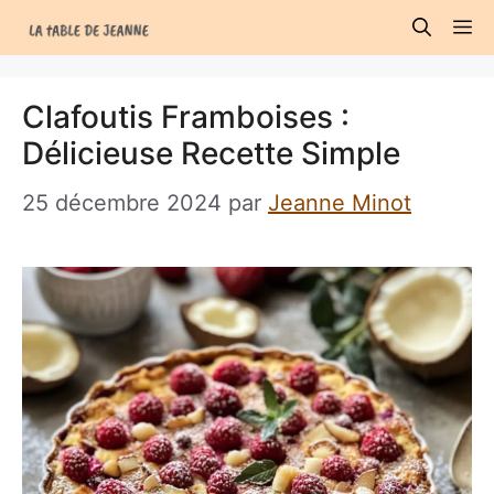
Aller
M
au
contenu
Clafoutis Framboises :
Délicieuse Recette Simple
25 décembre 2024
par
Jeanne Minot