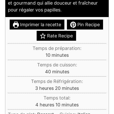
et gourmand qui allie douceur et fraîcheur
pour régaler vos papilles.
Imprimer la recette
Pin Recipe
Rate Recipe
Temps de préparation:
minutes
10
minutes
Temps de cuisson:
minutes
40
minutes
Temps de Réfrigération:
heures
minutes
3
heures
20
minutes
Temps total:
heures
minutes
4
heures
10
minutes