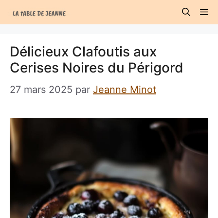
Aller
M
au
contenu
Délicieux Clafoutis aux
Cerises Noires du Périgord
27 mars 2025
par
Jeanne Minot