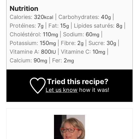
Nutrition
Calories:
320
|
Carbohydrates:
40
|
kcal
g
Protéines:
7
|
Fat:
15
|
Lipides saturés:
8
|
g
g
g
Choléstérol:
110
|
Sodium:
60
|
mg
mg
Potassium:
150
|
Fibre:
2
|
Sucre:
30
|
mg
g
g
Vitamine A:
800
|
Vitamine C:
10
|
IU
mg
Calcium:
90
|
Fer:
2
mg
mg
Tried this recipe?
Let us know
how it was!