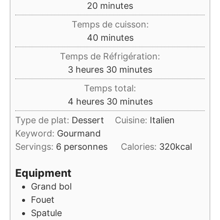
minutes
20
minutes
Temps de cuisson:
minutes
40
minutes
Temps de Réfrigération:
heures
minutes
3
heures
30
minutes
Temps total:
heures
minutes
4
heures
30
minutes
Type de plat:
Dessert
Cuisine:
Italien
Keyword:
Gourmand
Servings:
6
personnes
Calories:
320
kcal
Equipment
Grand bol
Fouet
Spatule