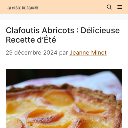
Aller
M
au
contenu
Clafoutis Abricots : Délicieuse
Recette d’Été
29 décembre 2024
par
Jeanne Minot