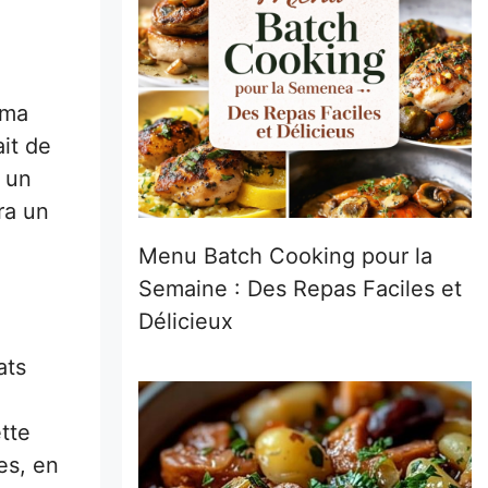
 ma
it de
 un
ra un
Menu Batch Cooking pour la
Semaine : Des Repas Faciles et
Délicieux
ats
tte
es, en