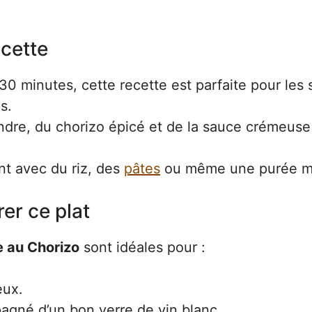
ecette
0 minutes, cette recette est parfaite pour les s
s.
dre, du chorizo épicé et de la sauce crémeuse
nt avec du riz, des
pâtes
ou même une purée m
er ce plat
e au Chorizo
sont idéales pour :
eux.
agné d’un bon verre de vin blanc.