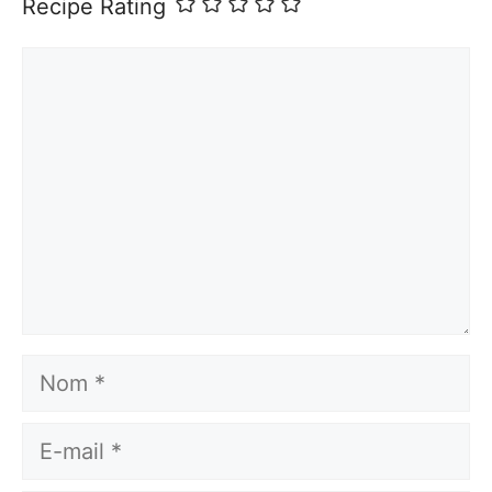
Recipe Rating
Commentaire
Nom
E-
mail