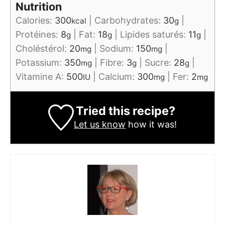
Nutrition
Calories:
300
|
Carbohydrates:
30
|
kcal
g
Protéines:
8
|
Fat:
18
|
Lipides saturés:
11
|
g
g
g
Choléstérol:
20
|
Sodium:
150
|
mg
mg
Potassium:
350
|
Fibre:
3
|
Sucre:
28
|
mg
g
g
Vitamine A:
500
|
Calcium:
300
|
Fer:
2
IU
mg
mg
Tried this recipe?
Let us know
how it was!