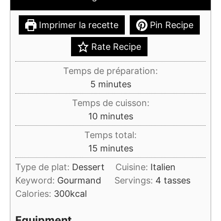
Imprimer la recette
Pin Recipe
Rate Recipe
Temps de préparation:
minutes
5
minutes
Temps de cuisson:
minutes
10
minutes
Temps total:
minutes
15
minutes
Type de plat:
Dessert
Cuisine:
Italien
Keyword:
Gourmand
Servings:
4
tasses
Calories:
300
kcal
Equipment