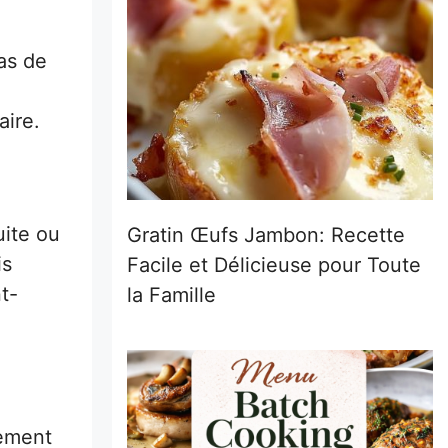
as de
aire.
uite ou
Gratin Œufs Jambon: Recette
is
Facile et Délicieuse pour Toute
t-
la Famille
tement