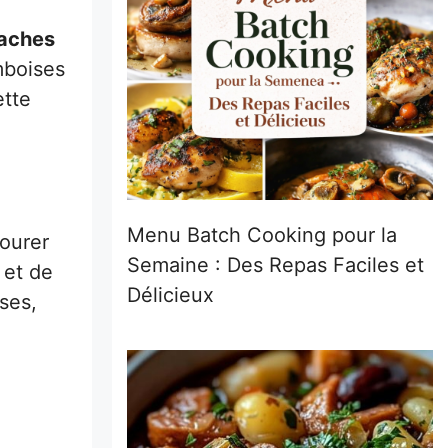
taches
amboises
ette
Menu Batch Cooking pour la
vourer
Semaine : Des Repas Faciles et
 et de
Délicieux
ses,