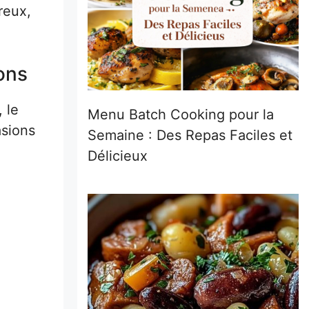
reux,
ons
 le
Menu Batch Cooking pour la
asions
Semaine : Des Repas Faciles et
Délicieux