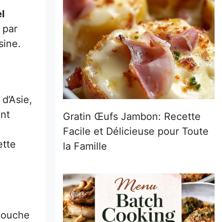
l
 par
sine.
 d’Asie,
ent
Gratin Œufs Jambon: Recette
Facile et Délicieuse pour Toute
ette
la Famille
 touche