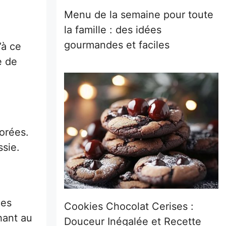
Menu de la semaine pour toute
la famille : des idées
gourmandes et faciles
’à ce
e de
dorées.
ssie.
les
Cookies Chocolat Cerises :
hant au
Douceur Inégalée et Recette