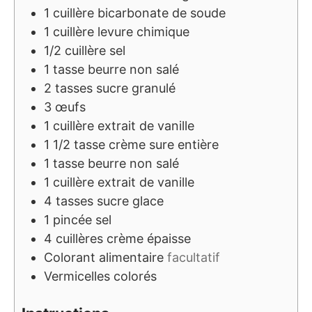
1
cuillère
bicarbonate de soude
1
cuillère
levure chimique
1/2
cuillère
sel
1
tasse
beurre non salé
2
tasses
sucre granulé
3
œufs
1
cuillère
extrait de vanille
1 1/2
tasse
crème sure entière
1
tasse
beurre non salé
1
cuillère
extrait de vanille
4
tasses
sucre glace
1
pincée
sel
4
cuillères
crème épaisse
Colorant alimentaire
facultatif
Vermicelles colorés