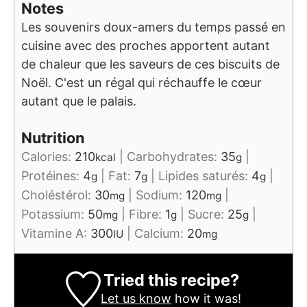
Notes
Les souvenirs doux-amers du temps passé en
cuisine avec des proches apportent autant
de chaleur que les saveurs de ces biscuits de
Noël. C'est un régal qui réchauffe le cœur
autant que le palais.
Nutrition
Calories:
210
|
Carbohydrates:
35
|
kcal
g
Protéines:
4
|
Fat:
7
|
Lipides saturés:
4
|
g
g
g
Choléstérol:
30
|
Sodium:
120
|
mg
mg
Potassium:
50
|
Fibre:
1
|
Sucre:
25
|
mg
g
g
Vitamine A:
300
|
Calcium:
20
IU
mg
Tried this recipe?
Let us know
how it was!