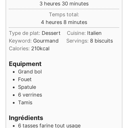
heures
minutes
3
heures
30
minutes
Temps total:
heures
minutes
4
heures
8
minutes
Type de plat:
Dessert
Cuisine:
Italien
Keyword:
Gourmand
Servings:
8
biscuits
Calories:
210
kcal
Equipment
Grand bol
Fouet
Spatule
6 verrines
Tamis
Ingrédients
6
tasses
farine tout usage