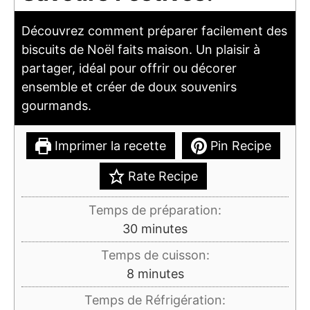
Découvrez comment préparer facilement des
biscuits de Noël faits maison. Un plaisir à
partager, idéal pour offrir ou décorer
ensemble et créer de doux souvenirs
gourmands.
Imprimer la recette
Pin Recipe
Rate Recipe
Temps de préparation:
minutes
30
minutes
Temps de cuisson:
minutes
8
minutes
Temps de Réfrigération: