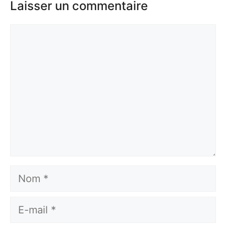
Laisser un commentaire
Commentaire
Nom
E-
mail